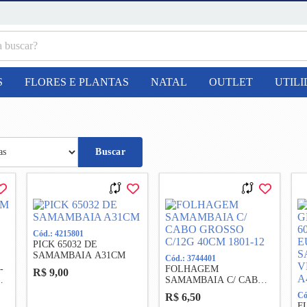
S
FLORES E PLANTAS
NATAL
OUTLET
UTIL
Buscar
Cód.: 4215801
PICK 65032 DE
SAMAMBAIA A31CM
Cód.: 3744401
-
FOLHAGEM
R$ 9,00
SAMAMBAIA C/ CABO
GROSSO C/12G 40CM
Có
R$ 6,50
1801-12
F