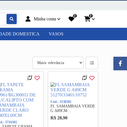
0
0
Minha conta
IDADE DOMESTICA
VASOS
Cód.: 3130501
FL SAMAMBAIA VERDE
G A89CM
51270/33401/10752
R$ 28,90
d.: 3716301
L TAPETE GRAMA