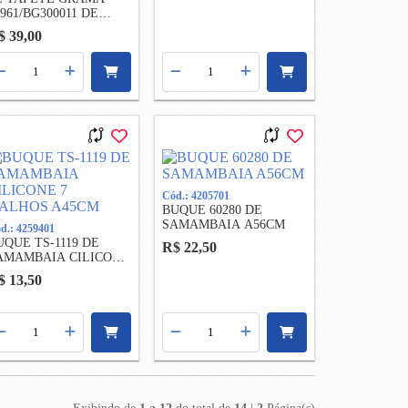
0961/BG300011 DE
UCALIPTO COM
$ 39,00
AMAMBAIA VERDE
LARO A40XL60CM
Cód.: 4205701
BUQUE 60280 DE
SAMAMBAIA A56CM
d.: 4259401
UQUE TS-1119 DE
R$ 22,50
AMAMBAIA CILICONE
 GALHOS A45CM
$ 13,50