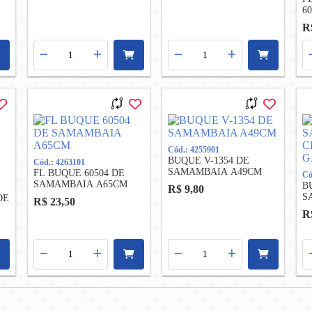
6
E
R
S
C
Cód.: 4255901
BUQUE V-1354 DE
Cód.: 4263101
SAMAMBAIA A49CM
FL BUQUE 60504 DE
Có
SAMAMBAIA A65CM
B
R$ 9,80
S
DE
R$ 23,50
7
R